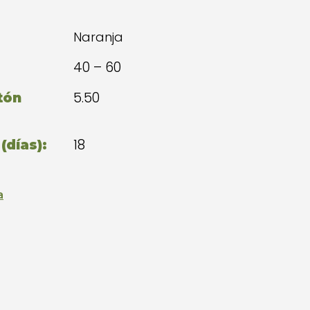
Naranja
40 – 60
5.50
tón
18
(días):
a