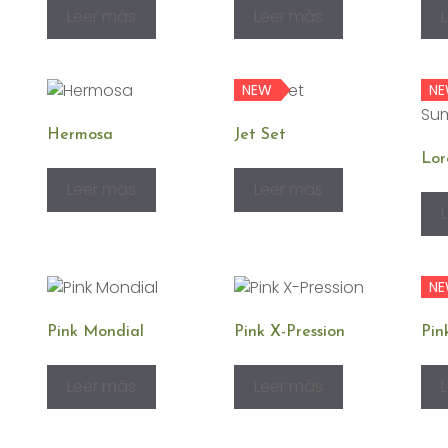
Leer más
Leer más
NEW
N
Hermosa
Jet Set
Lor
Leer más
Leer más
N
Pink Mondial
Pink X-Pression
Pin
Leer más
Leer más