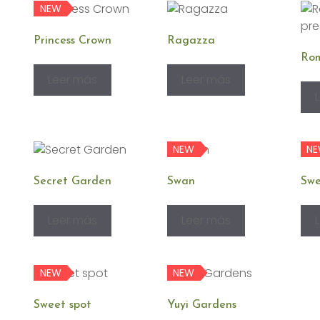
NEW
Princess Crown
Ragazza
Rom
Leer más
Leer más
NEW
N
Secret Garden
Swan
Swe
Leer más
Leer más
NEW
NEW
Sweet spot
Yuyi Gardens