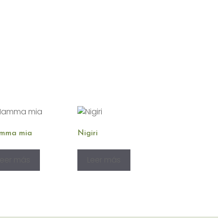
mma mia
Nigiri
Leer más
Leer más