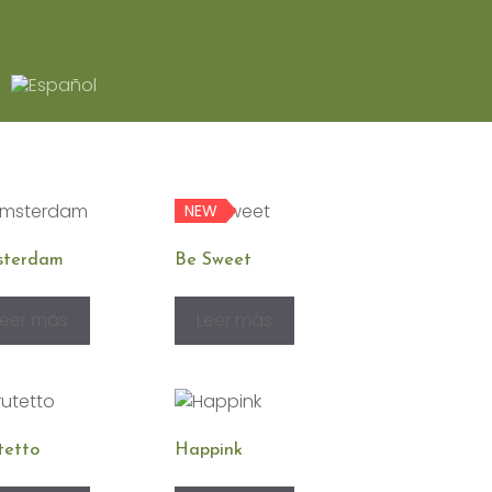
NEW
sterdam
Be Sweet
Leer más
Leer más
tetto
Happink