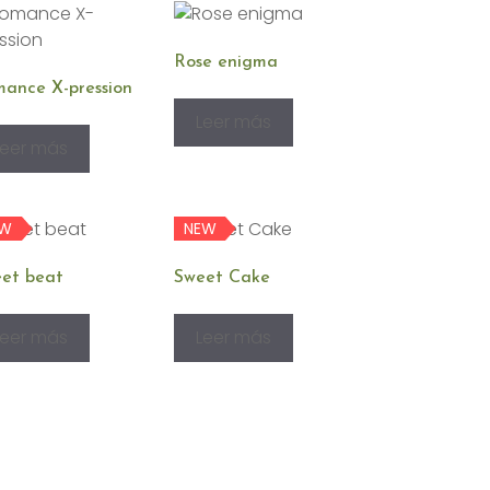
Rose enigma
ance X-pression
Leer más
Leer más
EW
NEW
et beat
Sweet Cake
Leer más
Leer más