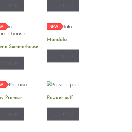
Leer más
Leer más
EW
NEW
Mandala
ena Summerhouse
Leer más
Leer más
EW
ky Promise
Powder puff
Leer más
Leer más