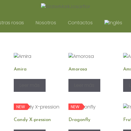
tras rosas
Nosotros
Contactos
Amira
Amorosa
Am
Leer más
Leer más
NEW
NEW
Candy X-pression
Dragonfly
Fru