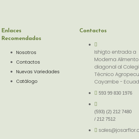
Enlaces
Contactos
Recomendados
Ishigto entrada a
Nosotros
Moderna Alimento
Contactos
diagonal al Coleg
Nuevas Variedades
Técnico Agropecu
Catálogo
Cayambe - Ecuad
593 99 830 1976
(593) (2) 212 7480
/ 212 7512
sales@josarflor