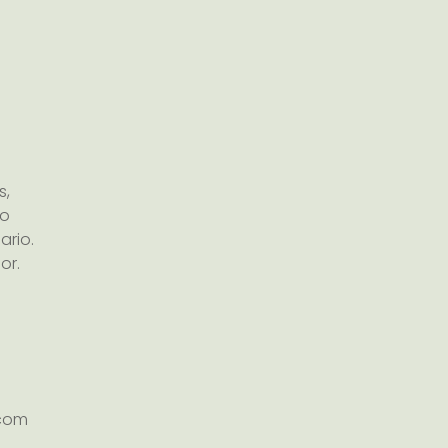
s,
io
ario.
or.
.com